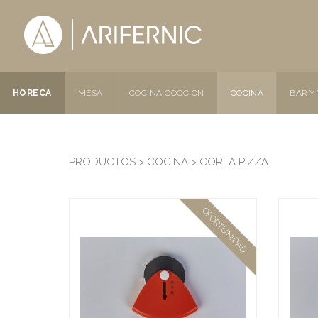
HORECA
MESA
COCINA COCCION
COCINA
BAR Y
PRODUCTOS > COCINA > CORTA PIZZA
OPORTUNIDAD