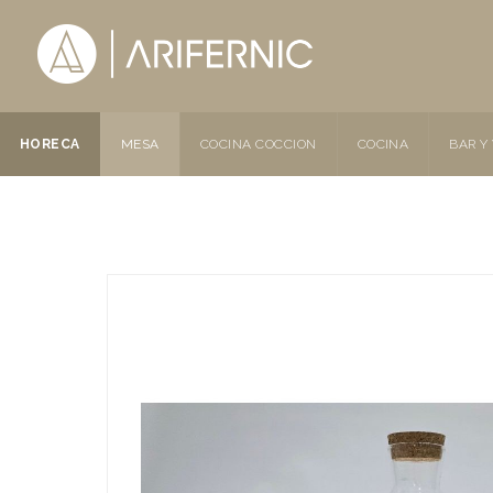
HORECA
MESA
COCINA COCCION
COCINA
BAR Y