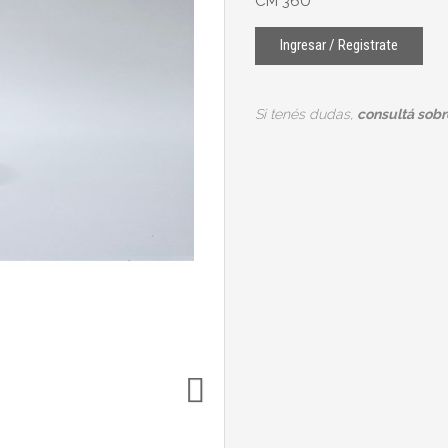
CM 36U
Ingresar / Registrate
Si tenés dudas,
consultá sobre